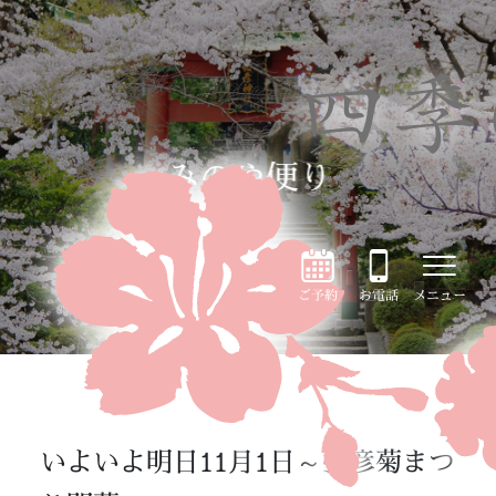
みのや便り
ご予約
お電話
メニュー
いよいよ明日11月1日～弥彦菊まつ