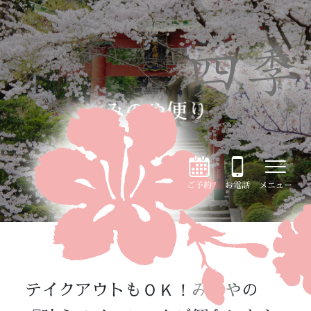
みのや便り
ご予約
お電話
メニュー
テイクアウトもＯＫ！みのやの