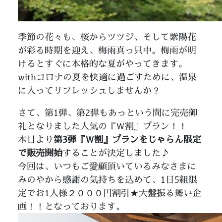
季節の花々も、桜からツツジ、そして紫陽花
が彩る時期を迎え、梅雨真っ只中。梅雨が明
けるとすぐに本格的な夏がやってきます。
withコロナの夏を快適に過ごすために、温泉
に入ってリフレッシュしませんか？
さて、第1弾、第2弾もあっという間に完売御
礼となりました人気の『Ｗ割』プラン！！
本日より
第3弾『Ｗ割』プランをじゃらん限定
で販売開始
することが決定しました♪
今回は、いつもご愛顧頂いているみなさまに
みのやから感謝の気持ちを込めて、1日5組限
定でお1人様２０００円割引★大盤振る舞い企
画！！となっております。