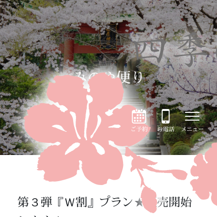
みのや便り
ご予約
お電話
メニュー
第３弾『Ｗ割』プラン★販売開始