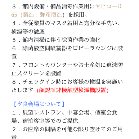
３．館内設備・備品消毒作業用に
ヤヒコール
65（製造：弥彦酒造
）を採用。
４．全従業員のマスク着用と充分な手洗い、
検温等の徹底
５．館内清掃に伴う除菌作業の強化
６．除菌液空間噴霧器をロビーラウンジに設
置
７．フロントカウンターやお土産処に飛沫防
止スクリーンを設置
８．チェックイン時にお客様の検温を実施い
たします
（顔認証非接触型検温機設置）
【夕食会場について】
１．展望レストラン、中宴会場、個室会食
場、宿泊客室等でのご提供。
２．お座席の間隔を可能な限り空けてのご用
意。