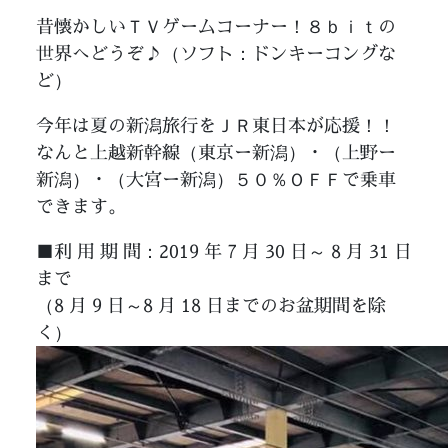
昔懐かしいＴＶゲームコーナー！８ｂｉｔの
世界へどうぞ♪（ソフト：ドンキーコングな
ど）
今年は夏の新潟旅行をＪＲ東日本が応援！！
なんと上越新幹線（東京ー新潟）・（上野ー
新潟）・（大宮ー新潟）５０％ＯＦＦで乗車
できます。
■利 用 期 間：2019 年 7 月 30 日～ 8 月 31 日
まで
（8 月 9 日～8 月 18 日までのお盆期間を除
く）