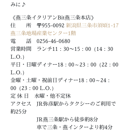
みに♪
《燕三条イタリアンBit燕三条本店》
住 所 〒955-0092
新潟県三条市須頃1-17
燕三条地場産業センター1階
電 話 0256-46-0680
営業時間 ランチ11：30〜15：00（14：30
L.O.）
平日・日曜ディナー18：00～23：00（22：00
L.O.）
金曜・土曜・祝前日ディナー18：00～24：
00（23：00 L.O.）
定 休 日 水曜・他不定休
アクセス JR弥彦駅からタクシーのご利用で
約25分
JR燕三条駅から徒歩約8分
車で三条・燕インターより約4分