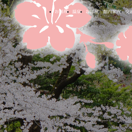
お料理
温泉
お部屋
館内案内
交