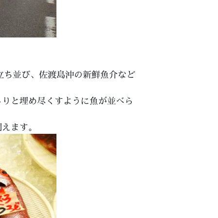
立ち並び、佐渡島沖の新鮮魚介など
しりと埋め尽くすように魚が並べら
伺えます。