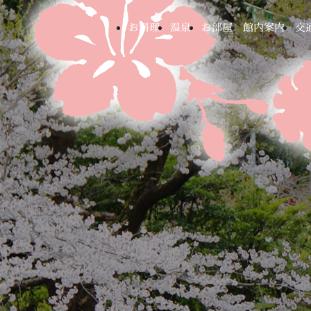
お料理
温泉
お部屋
館内案内
交