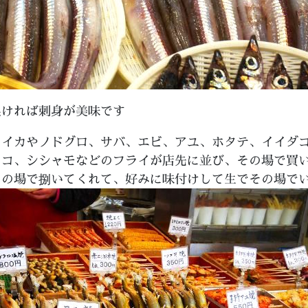
良ければ刺身が美味です
。イカやノドグロ、サバ、エビ、アユ、ホタテ、イイダ
タコ、シシャモなどのフライが店先に並び、その場で買
その場で捌いてくれて、好みに味付けして生でその場で